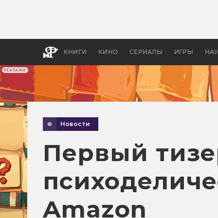
Какие
авгус
апока
детск
КНИГИ
КИНО
СЕРИАЛЫ
ИГРЫ
НА
РЕКЛАМА
Новости
Первый тизе
психоделиче
Amazon