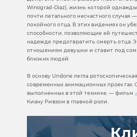
Winograd-Diaz), жизнь которой однажды 
почти летального несчастного случая —
покойного отца. В этих видениях он уб
способности, позволяющие ей путешеств
надежде предотвратить смерть отца. Э
отношениям девушки и ставит под сомн
близких людей.
В основу Undone легла ротоскопическая
современных анимационных проектах. О
выполненных в этой технике, — фильм 
Киану Ривзом в главной роли.
Кл