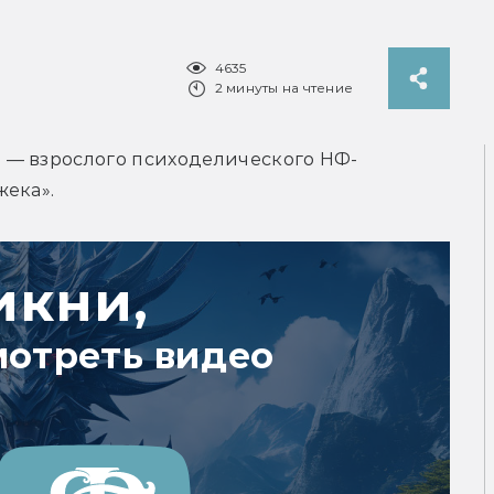
4635
2 минуты на чтение
 — взрослого психоделического НФ-
жека».
икни,
мотреть видео