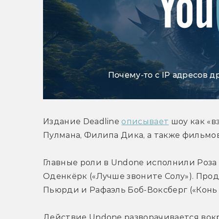
Почему-то с IP адресов д
Издание Deadline 
описывает
 шоу как «
Пулмана, Филипа Дика, а также фильмов 
Главные роли в Undone исполнили Роза 
Оденкёрк («Лучше звоните Солу»). Про
Пьюрди и Рафаэль Боб-Воксберг («Конь
Действие Undone разворачивается вокр