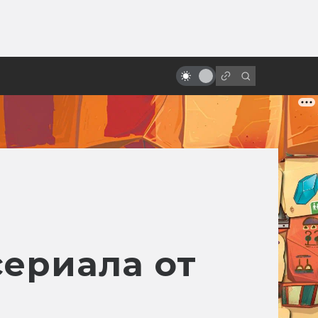
ы»:
ыло
Киану Ривз: нестареющий,
избранный, потрясающий
ериала от