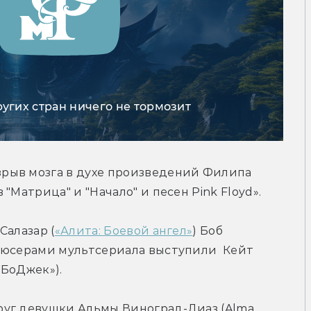
ругих стран ничего не тормозит
взрыв мозга в духе произведений Филипа 
"Матрица" и "Начало" и песен Pink Floyd».
Салазар (
«Алита: Боевой ангел»
) Боб 
дюсерами мультсериала выступили  Кейт 
 БоДжек»).
уг девушки Альмы Виноград-Диаз (Alma 