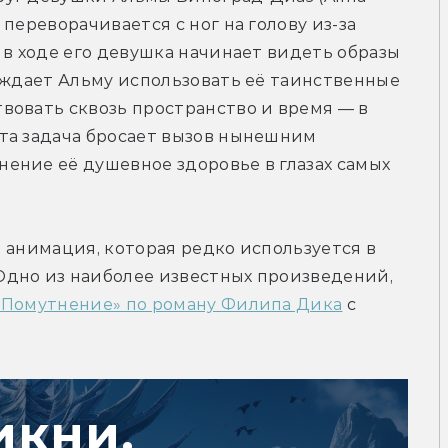
переворачивается с ног на голову из-за 
 в ходе его девушка начинает видеть образы 
еждает Альму использовать её таинственные 
овать сквозь пространство и время — в 
та задача бросает вызов нынешним 
ение её душевное здоровье в глазах самых 
 анимация, которая редко используется в 
дно из наиболее известных произведений, 
«Помутнение» по роману Филипа Дика
 с 
икни,