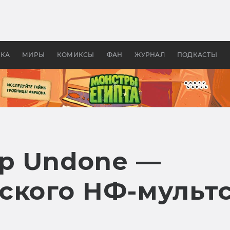
 фильмы смотреть в
Как создавались «Страшил
те 2026? В мире —
фильм, без которого не б
липсис, в России —
бы «Властелина колец»
ие комедии
УКА
МИРЫ
КОМИКСЫ
ФАН
ЖУРНАЛ
ПОДКАСТЫ
р Undone —
ского НФ-мультс