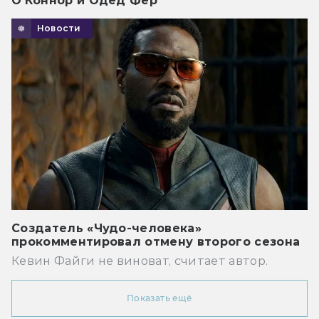
О’Коннор и Одед Фер
Новости
Создатель «Чудо-человека»
прокомментировал отмену второго сезона
Кевин Файги не виноват, считает автор.
Показать ещё