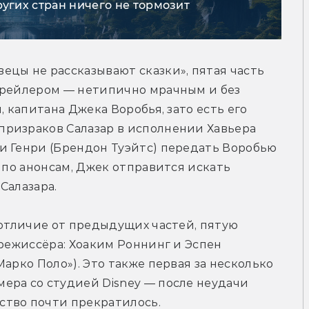
ругих стран ничего не тормозит
цы не рассказывают сказки», пятая часть 
трейлером — нетипично мрачным и без 
 капитана Джека Воробья, зато есть его 
ризраков Салазар в исполнении Хавьера 
и Генри (Брендон Туэйтс) передать Воробью 
 по анонсам, Джек отправится искать 
Салазара.
 отличие от предыдущих частей, пятую 
режиссёра: Хоаким Роннинг и Эспен 
арко Поло»). Это также первая за несколько 
ера со студией Disney — после неудачи 
ство почти прекратилось.