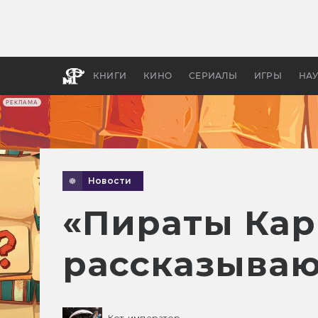
Какие
авгус
апока
детск
КНИГИ
КИНО
СЕРИАЛЫ
ИГРЫ
НА
РЕКЛАМА
Новости
«Пираты Кар
рассказываю
Кот-император