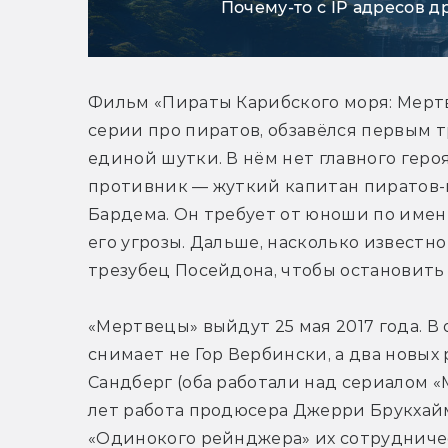
Почему-то с IP адресов д
Фильм «Пираты Карибского моря: Мертве
серии про пиратов, обзавёлся первым 
единой шутки. В нём нет главного героя,
противник — жуткий капитан пиратов-п
Бардема. Он требует от юноши по имен
его угрозы. Дальше, насколько известно
трезубец Посейдона, чтобы остановить 
«Мертвецы» выйдут 25 мая 2017 года. В
снимает не Гор Вербински, а два новых 
Сандберг (оба работали над сериалом «М
лет работа продюсера Джерри Брукхайм
«Одинокого рейнджера» их сотрудниче