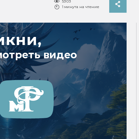
5303
1 минута на чтение
икни,
мотреть видео