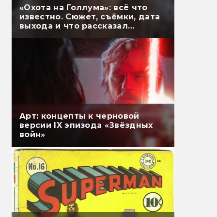
«Охота на Голлума»: всё что
известно. Сюжет, съёмки, дата
выхода и что рассказал
Гэндальф
Арт: концепты к черновой
версии IX эпизода «Звёздных
войн»