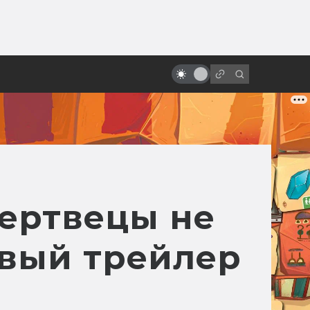
ы»:
«Бегущий по лезвию»: история
ыло
великого фильма, который
никто не понял
ертвецы не
рвый трейлер