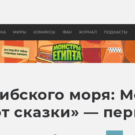
 фильмы смотреть в
Как создавались «Страшил
те 2026? В мире —
фильм, без которого не б
липсис, в России —
бы «Властелина колец»
ие комедии
УКА
МИРЫ
КОМИКСЫ
ФАН
ЖУРНАЛ
ПОДКАСТЫ
ибского моря: М
т сказки» — пе