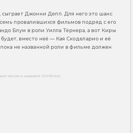
, сыграет Джонни Депп. Для него это шанс 
 семь провалившихся фильмов подряд с его 
ндо Блум в роли Уилла Тёрнера, а вот Киры 
будет, вместо неё — Кая Скоделарио и её 
 пока не названной роли в фильме должен 
т текста и нажмите Ctrl+Enter.