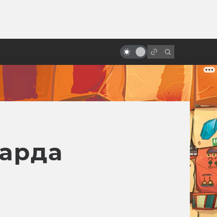
ы»:
Внутренняя империя Дэвида
ыло
Линча: источники вдохновения и
кинопредшественники
иарда