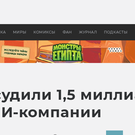
 фильмы смотреть в
Как создавались «Страшил
те 2026? В мире —
фильм, без которого не б
липсис, в России —
бы «Властелина колец»
ие комедии
УКА
МИРЫ
КОМИКСЫ
ФАН
ЖУРНАЛ
ПОДКАСТЫ
судили 1,5 милл
ИИ-компании