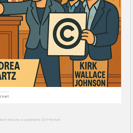
i.net
т текста и нажмите Ctrl+Enter.