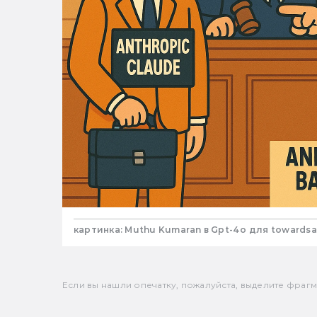
картинка: Muthu Kumaran в Gpt-4o для towardsa
Если вы нашли опечатку, пожалуйста, выделите фрагмен