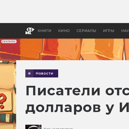
Какие
авгус
апока
детск
КНИГИ
КИНО
СЕРИАЛЫ
ИГРЫ
НА
РЕКЛАМА
Новости
Писатели от
долларов у 
Кот-император