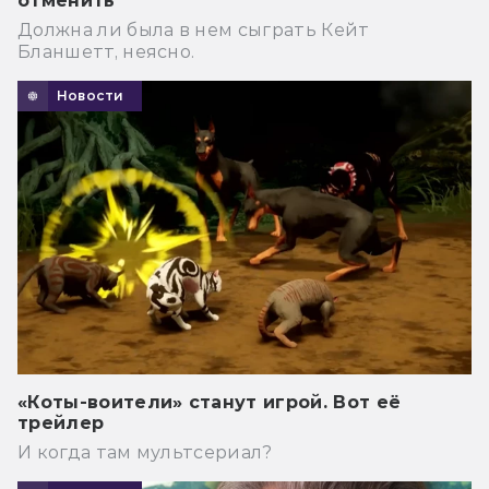
отменить
Должна ли была в нем сыграть Кейт
Бланшетт, неясно.
Новости
«Коты-воители» станут игрой. Вот её
трейлер
И когда там мультсериал?