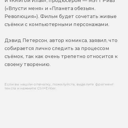
и «Книгой Илая», продюсером — Мэтт Ривз 
(«Впусти меня» и «Планета обезьян. 
Революция»). Фильм будет сочетать живые 
съёмки с компьютерными персонажами.
Дэвид Петерсон, автор комикса, заявил, что 
собирается лично следить за процессом 
съёмок, так как очень трепетно относится к 
своему творению.
Если вы нашли опечатку, пожалуйста, выделите фрагмент
текста и нажмите Ctrl+Enter.