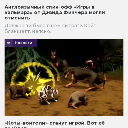
Англоязычный спин-офф «Игры в
кальмара» от Дэвида Финчера могли
отменить
Должна ли была в нем сыграть Кейт
Бланшетт, неясно.
Новости
«Коты-воители» станут игрой. Вот её