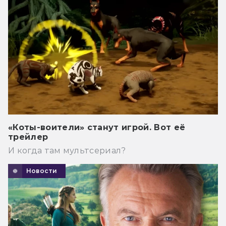
«Коты-воители» станут игрой. Вот её
трейлер
И когда там мультсериал?
Новости