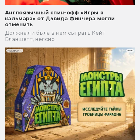
Англоязычный спин-офф «Игры в
кальмара» от Дэвида Финчера могли
отменить
Должна ли была в нем сыграть Кейт
Бланшетт, неясно.
РЕКЛАМА