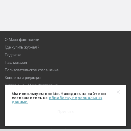
О Мире фантастики
Где купить журнал?
Подписка
Наш магазин
Пользовательское соглашение
Контакты и редакция
Реклама на «Мире фантастики»
Как стать автором МирФ
Мы используем cookie. Находясь на сайте вы
соглашаетесь на
обработку персональных
Награды «Мира фантастики»
данных.
Вопросы редакции
Принять
Форум МирФ