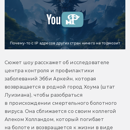
Почему-то с IP адресов других стран ничего не тормозит
Сюжет шоу расскажет об исследователе 
центра контроля и профилактики 
заболеваний Эбби Аркейн, которая 
возвращается в родной город Хоума (штат 
Луизиана), чтобы разобраться 
в происхождении смертельного болотного 
вируса. Она сближается со своим коллегой 
Алеком Холландом, который погибает 
на болоте и возвращается к жизни в виде 