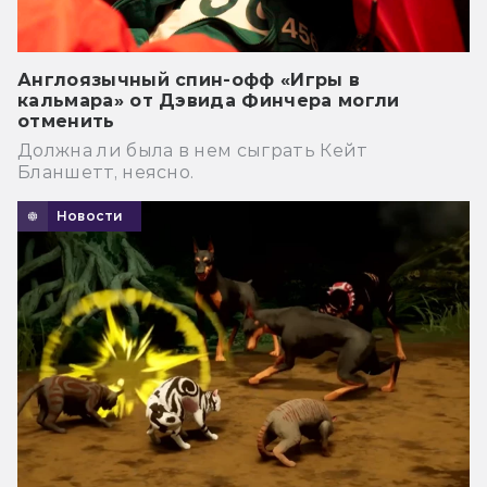
Англоязычный спин-офф «Игры в
кальмара» от Дэвида Финчера могли
отменить
Должна ли была в нем сыграть Кейт
Бланшетт, неясно.
Новости