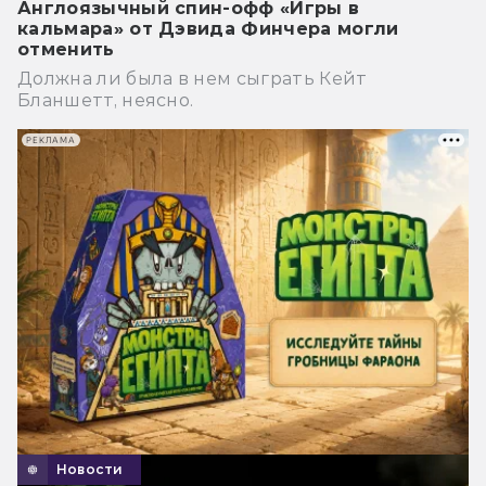
Англоязычный спин-офф «Игры в
кальмара» от Дэвида Финчера могли
отменить
Должна ли была в нем сыграть Кейт
Бланшетт, неясно.
РЕКЛАМА
Новости