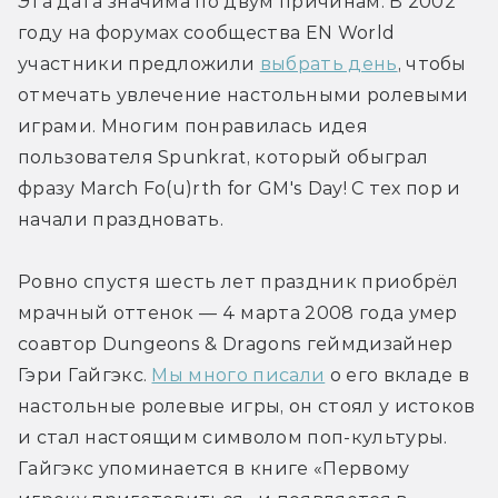
Эта дата значима по двум причинам. В 2002 
году на форумах сообщества EN World 
участники предложили 
выбрать день
, чтобы 
отмечать увлечение настольными ролевыми 
играми. Многим понравилась идея 
пользователя Spunkrat, который обыграл 
фразу March Fo(u)rth for GM's Day! С тех пор и 
начали праздновать.
Ровно спустя шесть лет праздник приобрёл 
мрачный оттенок — 4 марта 2008 года умер 
соавтор Dungeons & Dragons геймдизайнер 
Гэри Гайгэкс. 
Мы много писали
 о его вкладе в 
настольные ролевые игры, он стоял у истоков 
и стал настоящим символом поп-культуры. 
Гайгэкс упоминается в книге «Первому 