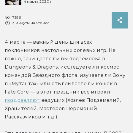
4 марта 2020 г.
7596
3 минуты на чтение
4 марта — важный день для всех 
поклонников настольных ролевых игр. Не 
важно, зачищаете ли вы подземелья в 
Dungeons & Dragons, исследуете ли космос 
командой Звёздного флота, изучаете ли Зону 
в «Мутантах» или отыгрываете ли кошек в 
Fate Core — в этот праздник все игроки 
поздравляют
 ведущих (Хозяев Подземелий, 
Хранителей, Мастеров Церемоний, 
Рассказчиков и т.д.).