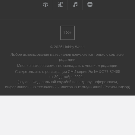
18+
© 2026 Hobby World
Любое использование материалов допускается только с согласия
редакции.
Мнение авторов может не совпадать с мнением редакции.
Свидетельство о регистрации СМИ серия Эл № ФС77-82485
от 30 декабря 2021 г.
(выдано Федеральной службой по надзору в сфере связи,
информационных технологий и массовых коммуникаций (Роскомнадзор)