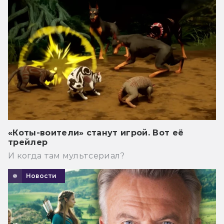
«Коты-воители» станут игрой. Вот её
трейлер
И когда там мультсериал?
Новости