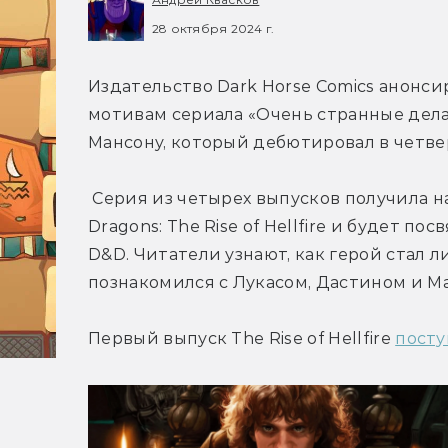
28 октября 2024 г.
Издательство Dark Horse Comics анонс
мотивам сериала 
«Очень странные дела»
Мансону, который дебютировал в четве
 Серия из четырех выпусков получила название Stranger Things and Dungeons & 
Dragons: The Rise of Hellfire и будет п
D
&
D. Читатели узнают, как герой стал 
познакомился с Лукасом, Дастином и М
Первый выпуск The Rise of Hellfire 
пост