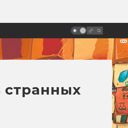
ы»:
«Ворон»: неснятые сиквелы и
ыло
ремейки. Невеста, зомби-коп,
Сатана и Эминем
ь странных