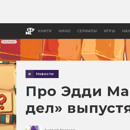
Какие
авгус
апока
детск
КНИГИ
КИНО
СЕРИАЛЫ
ИГРЫ
НА
РЕКЛАМА
Новости
Про Эдди Ма
дел» выпуст
Андрей Квасков