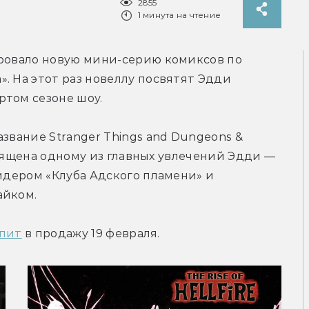
2855
1 минута на чтение
ировало новую мини-серию комиксов по 
. На этот раз новеллу посвятят Эдди 
ртом сезоне шоу.
освящена одному из главных увлечений Эдди — 
лидером «Клуба Адского пламени» и 
айком.
упит
 в продажу 19 февраля.