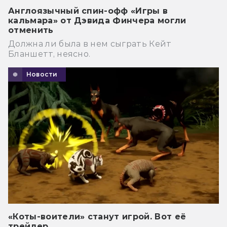
Англоязычный спин-офф «Игры в
кальмара» от Дэвида Финчера могли
отменить
Должна ли была в нем сыграть Кейт
Бланшетт, неясно.
Новости
«Коты-воители» станут игрой. Вот её
трейлер