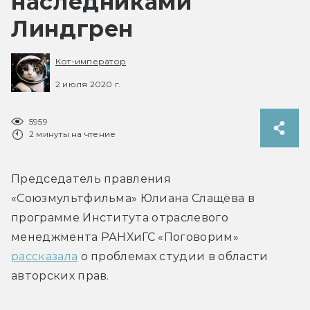
наследниками
Линдгрен
Кот-император
2 июля 2020 г.
5959
2 минуты на чтение
Председатель правления 
«Союзмультфильма» Юлиана Слащёва в 
программе Института отраслевого 
менеджмента РАНХиГС «Поговорим» 
рассказала
 о проблемах студии в области 
авторских прав.