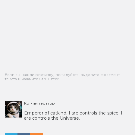
Если вы нашли опечатку, пожалуйста, выделите фрагмент
текста и нажмите Ctrl+Enter.
Кот-император
Emperor of catkind. I are controls the spice, I
are controls the Universe.