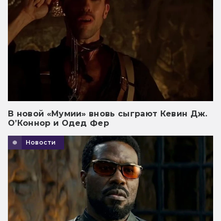
В новой «Мумии» вновь сыграют Кевин Дж.
О’Коннор и Одед Фер
Новости