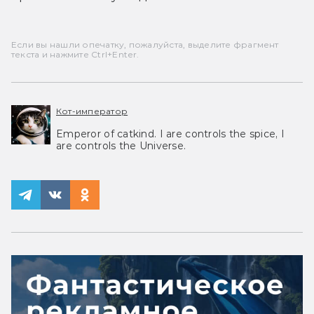
Если вы нашли опечатку, пожалуйста, выделите фрагмент
текста и нажмите Ctrl+Enter.
Кот-император
Emperor of catkind. I are controls the spice, I
are controls the Universe.