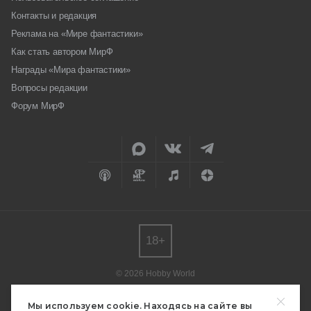
Контакты и редакция
Реклама на «Мире фантастики»
Как стать автором МирФ
Награды «Мира фантастики»
Вопросы редакции
Форум МирФ
18+
© 2026 Hobby World
Любое использование материалов допускается только с согласия
редакции.
Мы используем cookie. Находясь на сайте вы