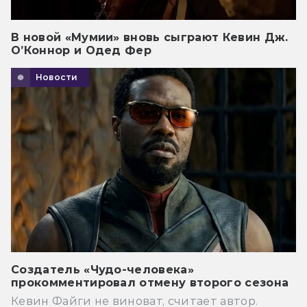
В новой «Мумии» вновь сыграют Кевин Дж.
О’Коннор и Одед Фер
Новости
Создатель «Чудо-человека»
прокомментировал отмену второго сезона
Кевин Файги не виноват, считает автор.