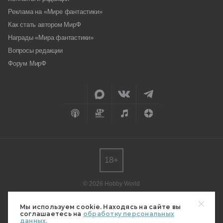
Реклама на «Мире фантастики»
Как стать автором МирФ
Награды «Мира фантастики»
Вопросы редакции
Форум МирФ
18+
© 2026 Hobby World
Любое использование материалов допускается только с согласия
редакции.
Мы используем cookie. Находясь на сайте вы
соглашаетесь на
обработку персональных
Мнение авторов может не совпадать с мнением редакции.
данных.