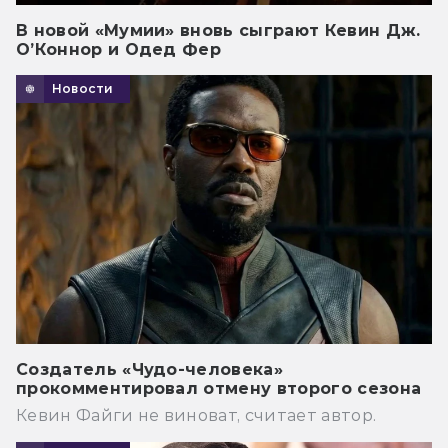
В новой «Мумии» вновь сыграют Кевин Дж.
О’Коннор и Одед Фер
Новости
Создатель «Чудо-человека»
прокомментировал отмену второго сезона
Кевин Файги не виноват, считает автор.