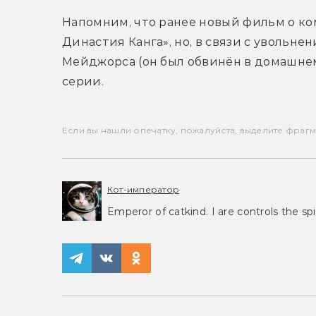
Напомним, что ранее новый фильм о ко
Династия Канга», но, в связи с увольн
Мейджорса (он был обвинён в домашнем 
серии.
Если вы нашли опечатку, пожалуйста, выделите фрагмен
Кот-император
Emperor of catkind. I are controls the spi