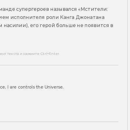
манде супергероев назывался «Мстители: 
ением исполнителя роли Канга Джонатана 
насилии), его герой больше не появится в 
т текста и нажмите Ctrl+Enter.
ce, I are controls the Universe.