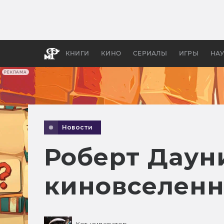
Как с
фильм
бы «В
КНИГИ
КИНО
СЕРИАЛЫ
ИГРЫ
НА
РЕКЛАМА
Новости
Роберт Даун
киновселенн
Кот-император