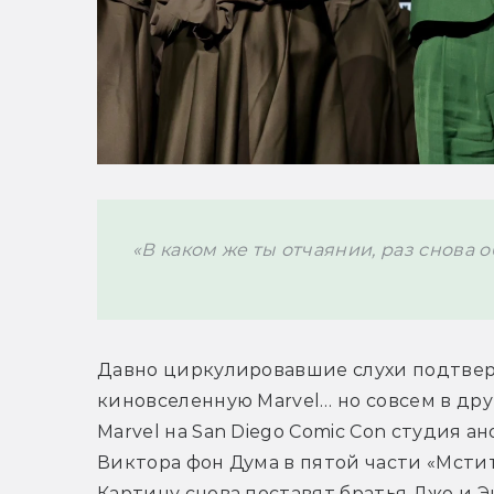
«В каком же ты отчаянии, раз снова 
Давно циркулировавшие слухи подтвер
киновселенную Marvel… но совсем в дру
Marvel на San Diego Comic Con студия а
Виктора фон Дума в пятой части «Мстит
Картину снова поставят братья Джо и 