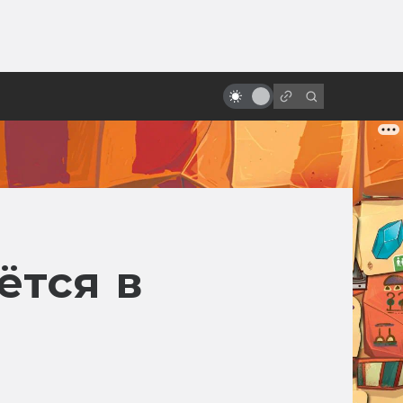
от
Восходящее солнце безумия:
жуткие и чарующие японские
фильмы ужасов
ётся в