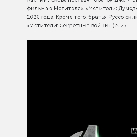
фильма о Мстителях. «Мстители: Думсде
2026 года. Кроме того, братья Руссо сн
«Мстители: Секретные войны» (2027).