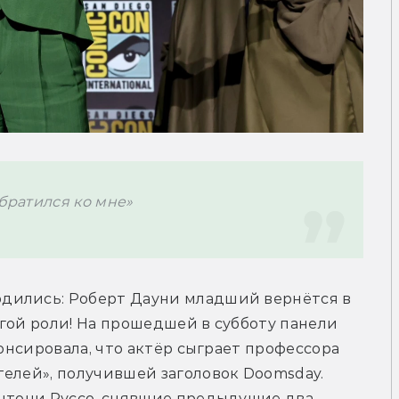
обратился ко мне»
дились: Роберт Дауни младший вернётся в 
гой роли! На прошедшей в субботу панели 
нонсировала, что актёр сыграет профессора 
елей», получившей заголовок Doomsday. 
Энтони Руссо, снявшие предыдущие два 