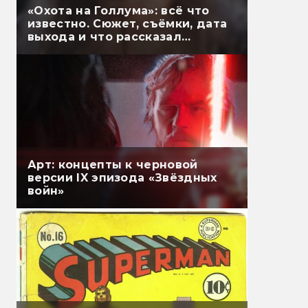
«Охота на Голлума»: всё что
известно. Сюжет, съёмки, дата
выхода и что рассказал
Гэндальф
Арт: концепты к черновой
версии IX эпизода «Звёздных
войн»