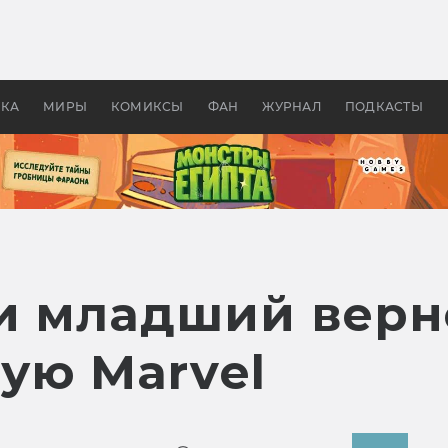
оздавались «Страшилы»:
«Одиссея» Нолана: что эт
, без которого не было
фильм сделал с Гомером и
ластелина колец»
Древней Грецией
УКА
МИРЫ
КОМИКСЫ
ФАН
ЖУРНАЛ
ПОДКАСТЫ
и младший верн
ую Marvel