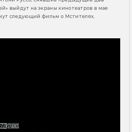
й» выйдут на экраны кинотеатров в мае 
имут следующий фильм о Мстителях, 