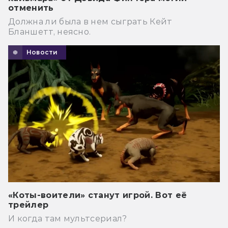
отменить
Должна ли была в нем сыграть Кейт
Бланшетт, неясно.
Новости
«Коты-воители» станут игрой. Вот её
трейлер
И когда там мультсериал?