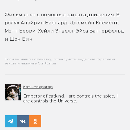
Фильм снят с помощью захвата движения. В 
ролях 
Анайрин Барнард, 
Джемейн Клемент, 
Мэтт Берри, Хейли Этвелл, Эйса Баттерфельд 
и Шон Бин.
Если вы нашли опечатку, пожалуйста, выделите фрагмент
текста и нажмите Ctrl+Enter.
Кот-император
Emperor of catkind. I are controls the spice, I
are controls the Universe.