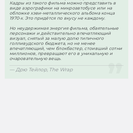
Кадры из такого фильма можно представить в 
виде аэрографики на микроавтобусе или на 
обложке хэви-металлического альбома конца 
Почему-
то с IP
адресов
других
Но неудержимая энергия фильма, обаятельные 
стран
персонажи и действительно впечатляющий 
ничего
визуал, снятый за малую долю типичного 
не
тормозит
голливудского бюджета, но не менее 
впечатляющий, чем блокбастер, стоивший сотни 
миллионов, превращают его в уникальную и 
очаровательную вещь.
— Дрю Тейлор, The Wrap