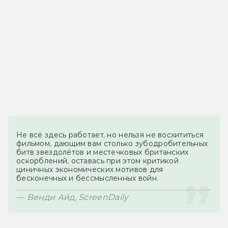
Не всё здесь работает, но нельзя не восхититься 
фильмом, дающим вам столько зубодробительных 
битв звездолётов и местечковых британских 
оскорблений, оставась при этом критикой 
циничных экономических мотивов для 
бесконечных и бессмысленных войн.
— Венди Айд, ScreenDaily