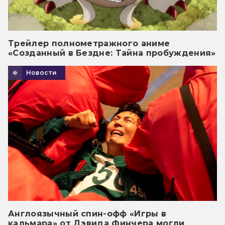
Трейлер полнометражного аниме
«Созданный в Бездне: Тайна пробуждения»
Новости
Англоязычный спин-офф «Игры в
кальмара» от Дэвида Финчера могли