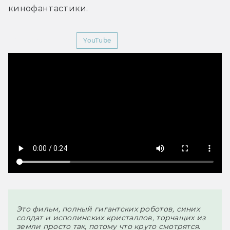
кинофантастики.
Мир Фантастики
YouTube
ликни,
чтобы
осмотреть
Это фильм, полный гигантских роботов, синих 
видео
солдат и исполинских кристаллов, торчащих из 
земли просто так, потому что круто смотрятся. 