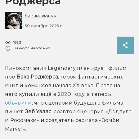
Роджерса
Кот-император
30 октября 2025 г.
1983
1 минута на чтение
Кинокомпания Legendary планирует фильм 
про 
Бака Роджерса
, героя фантастических 
книг и комиксов начала XX века. Права на 
него купили ещё в 2020 году, а теперь 
объявили
, что сценарий будущего фильма 
пишет
 Зеб Уэллс
, соавтор сценария «Дэдпула 
и Росомахи» и создатель сериала «Зомби 