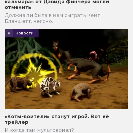
кальмара» от Дэвида Финчера могли
отменить
Должна ли была в нем сыграть Кейт
Бланшетт, неясно.
Новости
«Коты-воители» станут игрой. Вот её
трейлер
И когда там мультсериал?