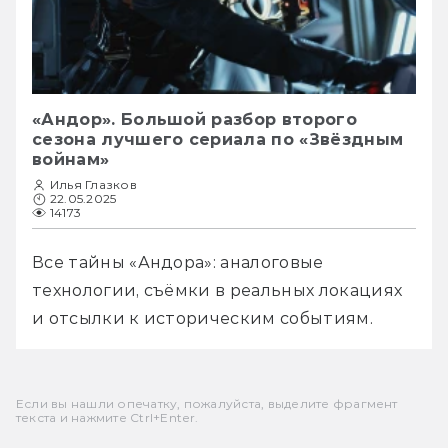
«Андор». Большой разбор второго
сезона лучшего сериала по «Звёздным
войнам»
Илья Глазков
22.05.2025
14173
Все тайны «Андора»: аналоговые 
технологии, съёмки в реальных локациях 
и отсылки к историческим событиям.
Если вы нашли опечатку, пожалуйста, выделите фрагмент
текста и нажмите Ctrl+Enter.