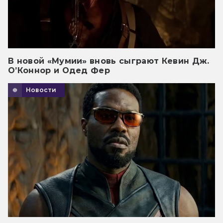
В новой «Мумии» вновь сыграют Кевин Дж.
О’Коннор и Одед Фер
Новости