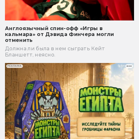
Англоязычный спин-офф «Игры в
кальмара» от Дэвида Финчера могли
отменить
Должна ли была в нем сыграть Кейт
Бланшетт, неясно.
РЕКЛАМА