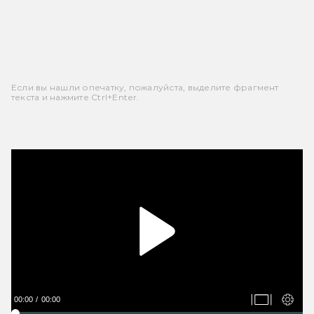
Если вы нашли опечатку, пожалуйста, выделите фрагмент
текста и нажмите Ctrl+Enter.
00:00
00:00