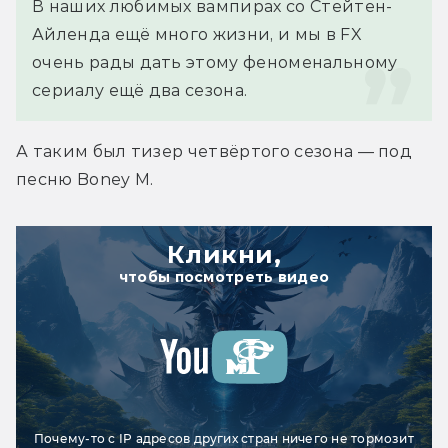
В наших любимых вампирах со Стейтен-
Айленда ещё много жизни, и мы в FX 
очень рады дать этому феноменальному 
сериалу ещё два сезона.
А таким был тизер четвёртого сезона — под 
песню Boney M.
Кликни,
чтобы посмотреть видео
Почему-то с IP адресов других стран ничего не тормозит