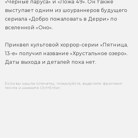
«Черные паруса»
 и 
«Ложа 49». 
Он также 
выступает одним из шоураннеров будущего 
сериала «Добро пожаловать в Дерри» по 
вселенной «Оно».
Приквел культовой хоррор-серии 
«Пятница, 
13-е» 
получил название «Хрустальное озеро». 
Даты выхода и деталей пока нет.
Если вы нашли опечатку, пожалуйста, выделите фрагмент
текста и нажмите Ctrl+Enter.