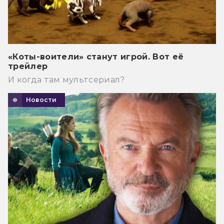
«Коты-воители» станут игрой. Вот её
трейлер
И когда там мультсериал?
Новости