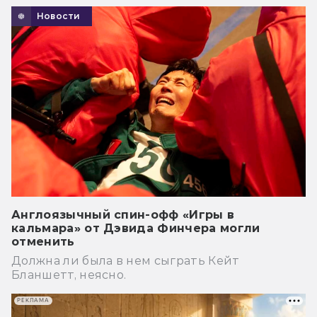
Новости
Англоязычный спин-офф «Игры в
кальмара» от Дэвида Финчера могли
отменить
Должна ли была в нем сыграть Кейт
Бланшетт, неясно.
РЕКЛАМА