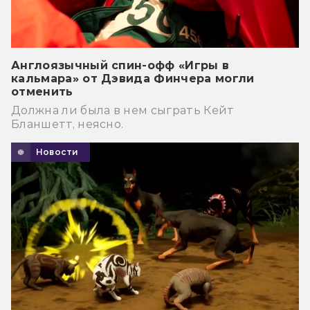
Англоязычный спин-офф «Игры в
кальмара» от Дэвида Финчера могли
отменить
Должна ли была в нем сыграть Кейт
Бланшетт, неясно.
Новости