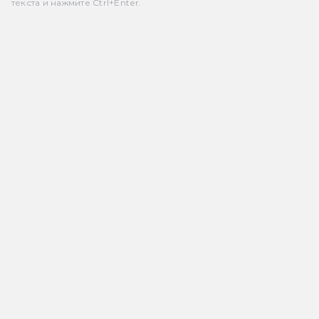
текста и нажмите Ctrl+Enter.