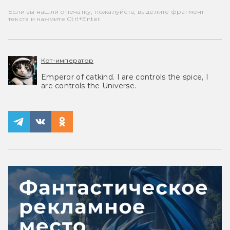
Если вы нашли опечатку, пожалуйста, выделите фрагмент
текста и нажмите Ctrl+Enter.
Кот-император
Emperor of catkind. I are controls the spice, I
are controls the Universe.