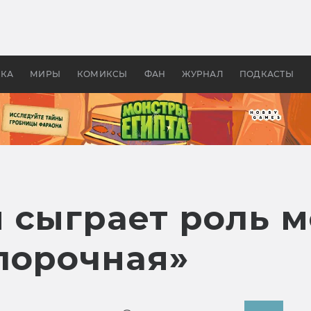
оздавались «Страшилы»:
«Одиссея» Нолана: что эт
, без которого не было
фильм сделал с Гомером и
ластелина колец»
Древней Грецией
УКА
МИРЫ
КОМИКСЫ
ФАН
ЖУРНАЛ
ПОДКАСТЫ
 сыграет роль м
порочная»