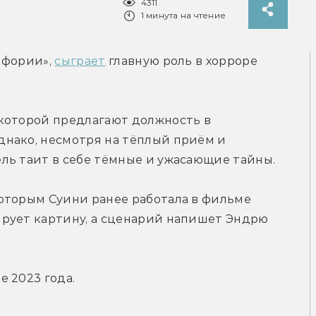
4311
1 минута на чтение
фории», 
сыграет
 главную роль в хорроре 
которой предлагают должность в 
нако, несмотря на тёплый приём и 
ль таит в себе тёмные и ужасающие тайны.
оторым Суини ранее работала в фильме 
рует картину, а сценарий напишет Эндрю 
 2023 года.