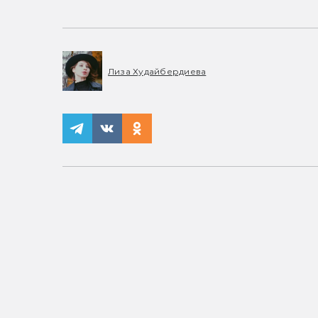
Лиза Худайбердиева