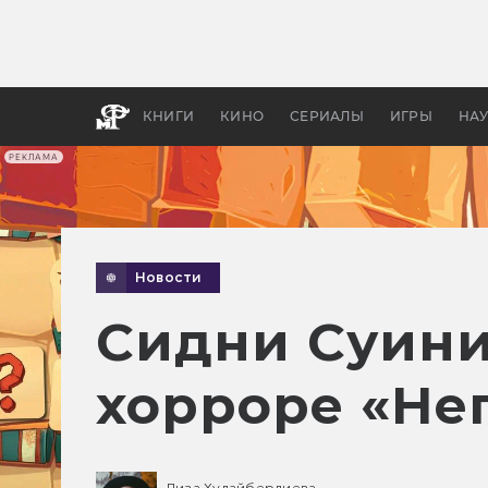
Как с
фильм
бы «В
КНИГИ
КИНО
СЕРИАЛЫ
ИГРЫ
НА
РЕКЛАМА
Новости
Сидни Суини
хорроре «Не
Лиза Худайбердиева