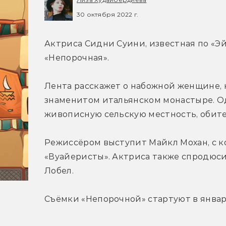
30 октября 2022 г.
Актриса Сидни Суини, известная по «Эй
«Непорочная».
Лента расскажет о набожной женщине, 
знаменитом итальянском монастыре. Од
живописную сельскую местность, обите
Режиссёром выступит Майкл Мохан, с к
«Вуайеристы». Актриса также спродюси
Лобел.
Съёмки «Непорочной» стартуют в январе