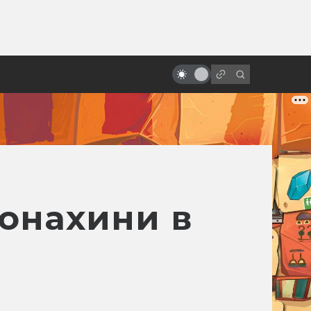
от
Через вселенные: как работают
Фил Лорд и Кристофер Миллер
онахини в