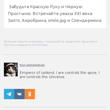
 Забудьте Красную Руку и Чёрную 
Простыню. Встречайте ужасы XXI века: 
Залго, Хиробрина, smile.jpg и Слендермена.
Если вы нашли опечатку, пожалуйста, выделите фрагмент
текста и нажмите Ctrl+Enter.
Кот-император
Emperor of catkind. I are controls the spice, I
are controls the Universe.