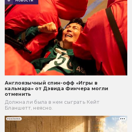
Новости
Англоязычный спин-офф «Игры в
кальмара» от Дэвида Финчера могли
отменить
Должна ли была в нем сыграть Кейт
Бланшетт, неясно.
РЕКЛАМА