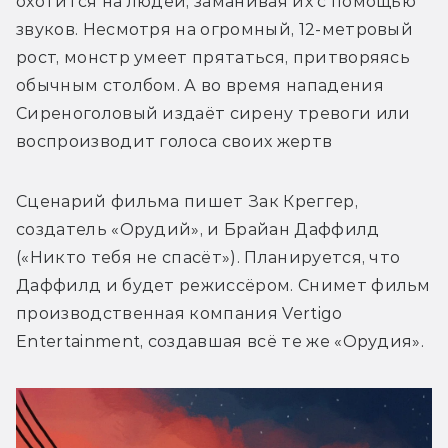
охотится на людей, заманивая их с помощью 
звуков. Несмотря на огромный, 12-метровый 
рост, монстр 
умеет прятаться, притворяясь 
обычным столбом.
 А во время нападения 
Сиреноголовый издаёт сирену тревоги или 
Сценарий фильма пишет Зак Креггер, 
создатель «Орудий», и Брайан Даффилд 
(«Никто тебя не спасёт»). Планируется, что 
Даффилд и будет режиссёром. Снимет фильм 
производственная компания Vertigo 
Entertainment, создавшая всё те же «Орудия».