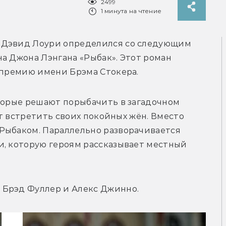
2499
1 минута на чтение
 Дэвид Лоури определился со следующим 
а Джона Лэнгана «Рыбак». Этот роман 
торые решают порыбачить в загадочном 
ут встретить своих покойных жён. Вместо 
Рыбаком. Параллельно разворачивается 
и, которую героям рассказывает местный 
 Брэд Фуллер и Алекс Джинно.