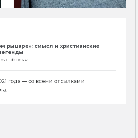
ом рыцаре»: смысл и христианские
легенды
2021
110657
21 года — со всеми отсылками, 
ла.