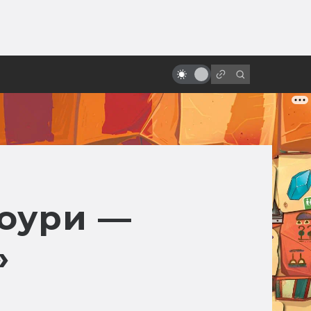
ы»:
ыло
Невероятно красивые
готические фильмы
оури —
»