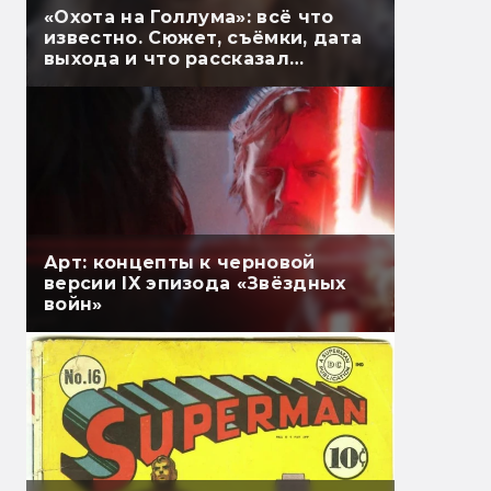
«Охота на Голлума»: всё что
известно. Сюжет, съёмки, дата
выхода и что рассказал
Гэндальф
Арт: концепты к черновой
версии IX эпизода «Звёздных
войн»