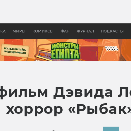
 фильмы смотреть в
Как создавались «Страшил
те 2026? В мире —
фильм, без которого не б
липсис, в России —
бы «Властелина колец»
ие комедии
УКА
МИРЫ
КОМИКСЫ
ФАН
ЖУРНАЛ
ПОДКАСТЫ
фильм Дэвида Л
 хоррор «Рыбак