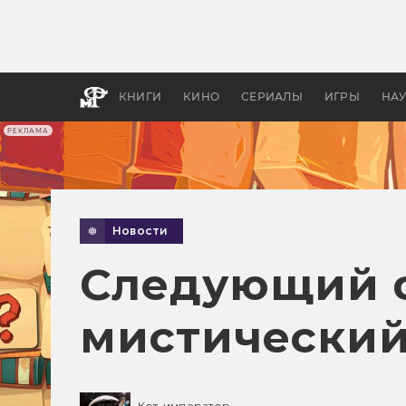
Какие
авгус
апока
детск
КНИГИ
КИНО
СЕРИАЛЫ
ИГРЫ
НА
РЕКЛАМА
Новости
Следующий 
мистический
Кот-император