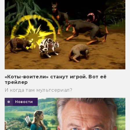
«Коты-воители» станут игрой. Вот её
трейлер
И когда там мультсериал?
Новости