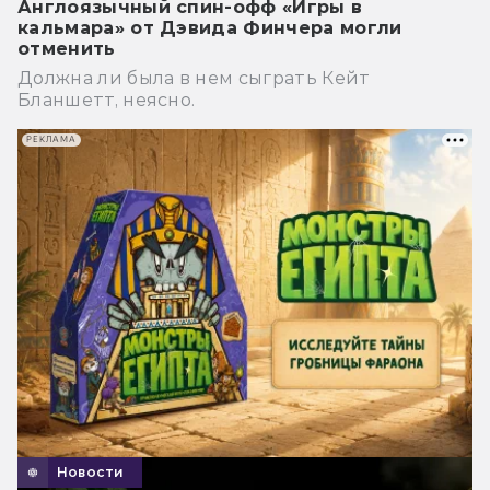
Англоязычный спин-офф «Игры в
кальмара» от Дэвида Финчера могли
отменить
Должна ли была в нем сыграть Кейт
Бланшетт, неясно.
РЕКЛАМА
Новости