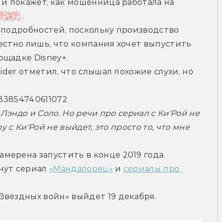
 и покажет, как мошенница работала на 
Мола
 .
 подробностей, поскольку производство 
естно лишь, что компания хочет выпустить 
ощадке Disney+.
ider отметил, что слышал похожие слухи, но 
7283854740611072
Лэндо и Соло. Но речи про сериал с Ки'Рой не 
 с Ки'Рой не выйдет, это просто то, что мне 
ерена запустить в конце 2019 года. 
нут сериал 
«Мандалорец»
 и 
сериалы про 
Звёздных войн» выйдет 19 декабря.