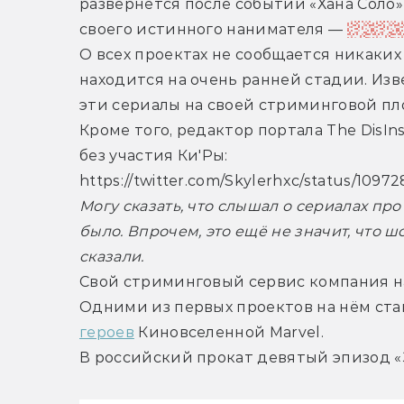
развернётся после событий «Хана Соло»
своего истинного нанимателя — 
Дарта 
О всех проектах не сообщается никаких
находится на очень ранней стадии. Изв
эти сериалы на своей стриминговой пл
Кроме того, редактор портала The DisIns
без участия Ки'Ры:
https://twitter.com/Skylerhxc/status/109
Могу сказать, что слышал о сериалах про 
было. Впрочем, это ещё не значит, что шоу
сказали. 
Свой стриминговый сервис компания нам
Одними из первых проектов на нём ста
героев
 Киновселенной Marvel.
В российский прокат девятый эпизод «