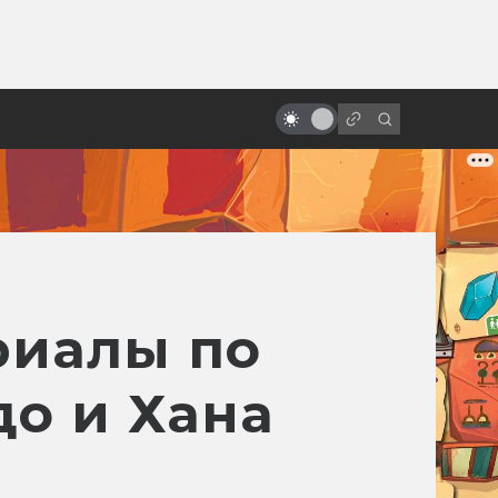
от
«Звёздный десант»: как была
создана антифашистская
антиэкранизация
ериалы по
о и Хана