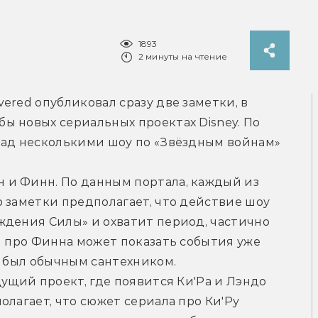
1893
2 минуты на чтение
red опубликовал сразу две заметки, в 
 новых сериальных проектах Disney. По 
над несколькими шоу по «Звёздным войнам» 
н и Финн. По данным портала, каждый из 
 заметки предполагает, что действие шоу 
ждения Силы» и охватит период, частично 
л про Финна может показать события уже 
й был обычным сантехником.
дущий проект, где появится Ки'Ра и Лэндо 
лагает, что сюжет сериала про Ки'Ру 