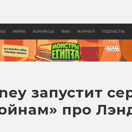
оздавались «Страшилы»:
«Одиссея» Нолана: что эт
, без которого не было
фильм сделал с Гомером и
ластелина колец»
Древней Грецией
УКА
МИРЫ
КОМИКСЫ
ФАН
ЖУРНАЛ
ПОДКАСТЫ
sney запустит с
ойнам» про Лэнд