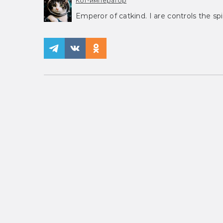
Кот-император
Emperor of catkind. I are controls the spi