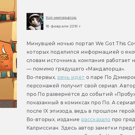
Кот-император
18 февраля 2019 г.
Минувшей ночью портал We Got This Cove
которых поделился информацией о якобы
словам источника, компания работает 
— помимо грядущего «Мандалорца».
Во-первых, 
речь идёт
 о паре По Дэмеро
персонажей получит свой сериал. Автор
про По развернётся до событий «Пробу
показанный в комиксах про По. А сериа
после IX эпизода, ведь в прошлом геро
Во-вторых, издание 
рассказало
 про гря
Калриссиан. Здесь автор заметки предпо