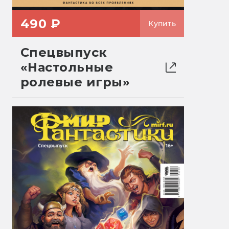
490 ₽
Купить
Спецвыпуск
«Настольные
ролевые игры»