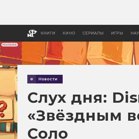
Как с
фильм
бы «В
КНИГИ
КИНО
СЕРИАЛЫ
ИГРЫ
НА
РЕКЛАМА
Новости
Слух дня: Di
«Звёздным в
Соло