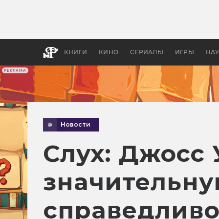
Какие
авгус
апока
детск
КНИГИ
КИНО
СЕРИАЛЫ
ИГРЫ
НА
РЕКЛАМА
Новости
Слух: Джосс
значительну
cправедливо