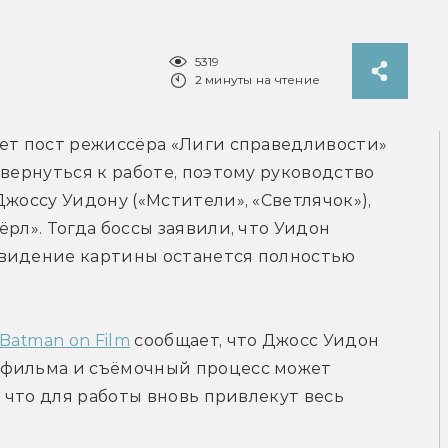
5319
2 минуты на чтение
ает пост режиссёра «Лиги cправедливости» 
вернуться к работе, поэтому руководство 
жоссу Уидону («Мстители», «Светлячок»), 
рл». Тогда боссы заявили, что Уидон 
видение картины останется полностью 
Batman on Film
 сообщает, что Джосс Уидон 
 фильма и съёмочный процесс может 
, что для работы вновь привлекут весь 