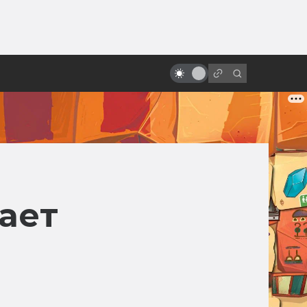
ы»:
ыло
Как создают динозавров в кино
ает