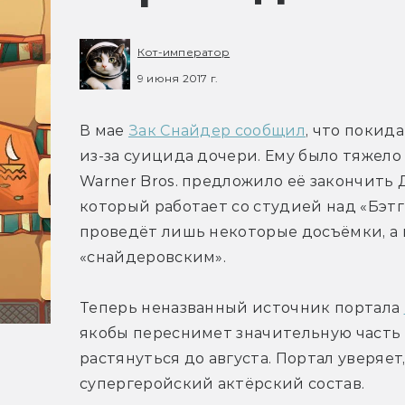
Кот-император
9 июня 2017 г.
В мае 
Зак Снайдер сообщил
, что покид
из-за суицида дочери. Ему было тяжело 
Warner Bros. предложило её закончить Д
который работает со студией над «Бэтгё
проведёт лишь некоторые досъёмки, а 
«снайдеровским».
Теперь неназванный источник портала 
якобы переснимет значительную часть
растянуться до августа. Портал уверяет
супергеройский актёрский состав.