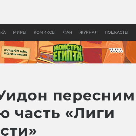
 фильмы смотреть в
Как создавались «Страшил
те 2026? В мире —
фильм, без которого не б
липсис, в России —
бы «Властелина колец»
ие комедии
УКА
МИРЫ
КОМИКСЫ
ФАН
ЖУРНАЛ
ПОДКАСТЫ
 Уидон пересним
ю часть «Лиги
сти»