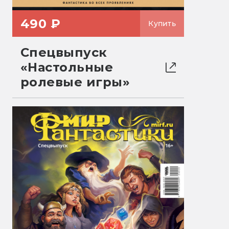
490 ₽
Купить
Спецвыпуск
«Настольные
ролевые игры»