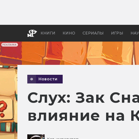
Какие
авгус
апока
детск
КНИГИ
КИНО
СЕРИАЛЫ
ИГРЫ
НА
РЕКЛАМА
Новости
Слух: Зак Сн
влияние на 
Кот-император