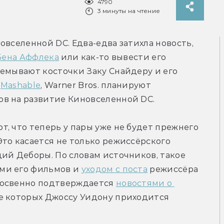
4790
3 минуты на чтение
вселенной DC. Едва-едва затихла новость, 
Бена Аффлека
 или как-то вывести его 
емывают косточки Заку Снайдеру и его 
 
Mashable
, Warner Bros. планируют 
в на развитие Киновселенной DC.
, что теперь у пары уже не будет прежнего 
то касается не только режиссёрского 
ий Деборы. По словам источников, такое 
ми его фильмов и 
уходом с поста
 режиссёра 
косвенно подтверждается 
новостями о 
де которых Джоссу Уидону приходится 