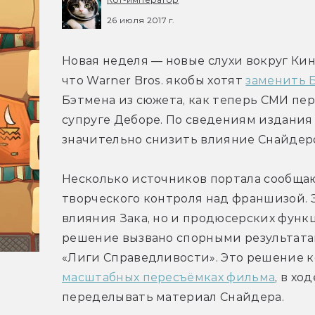
26 июля 2017 г.
Новая неделя — новые слухи вокруг Кино
что Warner Bros. якобы хотят 
заменить 
Бэтмена из сюжета, как теперь СМИ пер
супруге Деборе. По сведениям издания
значительно снизить влияние Снайдеро
Несколько источников портала сообщают
творческого контроля над франшизой. Э
влияния Зака, но и продюсерских функц
решение вызвано спорными результата
«Лиги Справедливости». Это решение 
масштабных пересъёмках фильма
, в хо
переделывать материал Снайдера.