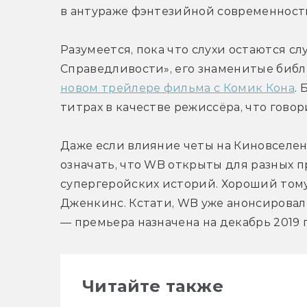
в антураже фэнтезийной современности
Разумеется, пока что слухи остаются сл
Справедливости», его знаменитые библ
новом трейлере фильма с Комик Кона
. 
титрах в качестве режиссёра, что говор
Даже если влияние четы на Киновселенн
означать, что WB открыты для разных п
супергеройских историй. Хороший том
Дженкинс. Кстати, WB уже анонсирова
— премьера назначена на декабрь 2019 г
Читайте также