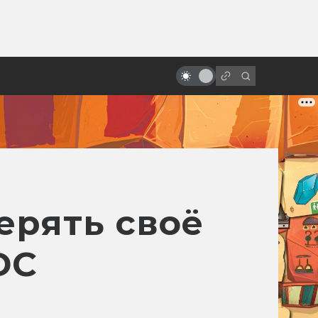
ы»:
Лучшие советские мультфильмы
ыло
по рассказам зарубежных
фантастов
ерять своё
DC