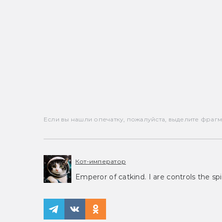
Если вы нашли опечатку, пожалуйста, выделите фрагмен
Кот-император
Emperor of catkind. I are controls the spi