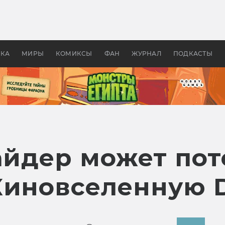
 фильмы смотреть в
Как создавались «Страшил
те 2026? В мире —
фильм, без которого не б
липсис, в России —
бы «Властелина колец»
ие комедии
УКА
МИРЫ
КОМИКСЫ
ФАН
ЖУРНАЛ
ПОДКАСТЫ
айдер может пот
Киновселенную 