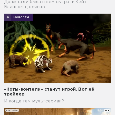
Должна ли была в нем сыграть Кейт
Бланшетт, неясно.
Новости
«Коты-воители» станут игрой. Вот её
трейлер
И когда там мультсериал?
РЕКЛАМА