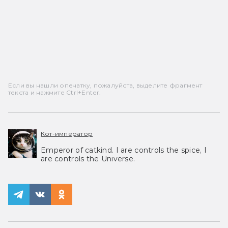
Если вы нашли опечатку, пожалуйста, выделите фрагмент
текста и нажмите Ctrl+Enter.
Кот-император
Emperor of catkind. I are controls the spice, I
are controls the Universe.