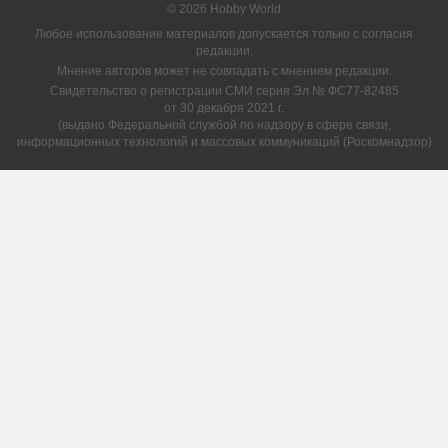
© 2026 Hobby World
Любое использование материалов допускается только с согласия
редакции.
Мнение авторов может не совпадать с мнением редакции.
Свидетельство о регистрации СМИ серия Эл № ФС77-82485
от 30 декабря 2021 г.
(выдано Федеральной службой по надзору в сфере связи,
информационных технологий и массовых коммуникаций (Роскомнадзор)