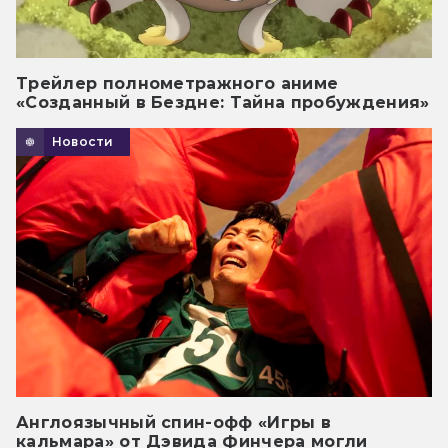
Трейлер полнометражного аниме
«Созданный в Бездне: Тайна пробуждения»
Новости
Англоязычный спин-офф «Игры в
кальмара» от Дэвида Финчера могли