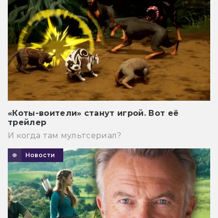
«Коты-воители» станут игрой. Вот её
трейлер
И когда там мультсериал?
Новости