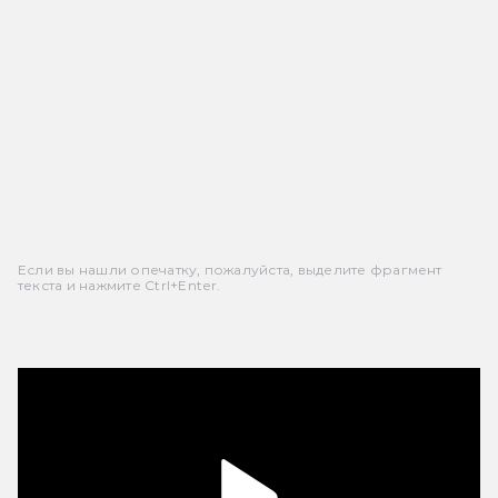
Если вы нашли опечатку, пожалуйста, выделите фрагмент
текста и нажмите Ctrl+Enter.