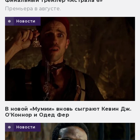
Финальный трейлер «Астрала 6»
Премьера в августе.
Новости
В новой «Мумии» вновь сыграют Кевин Дж.
О’Коннор и Одед Фер
Новости