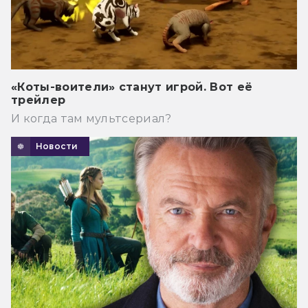
«Коты-воители» станут игрой. Вот её
трейлер
И когда там мультсериал?
Новости