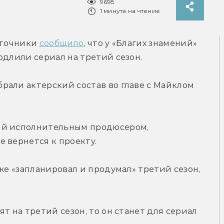
9698
1 минута на чтение
сточники 
сообщило
, что у «Благих знамений» 
одлили сериал на третий сезон.
али актерский состав во главе с Майклом 
ий исполнительным продюсером, 
 вернется к проекту.
же «запланировал и продумал» третий сезон, 
т на третий сезон, то он станет для сериал 