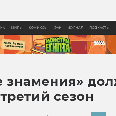
оздавались «Страшилы»:
«Одиссея» Нолана: что эт
, без которого не было
фильм сделал с Гомером и
ластелина колец»
Древней Грецией
УКА
МИРЫ
КОМИКСЫ
ФАН
ЖУРНАЛ
ПОДКАСТЫ
е знамения» до
 третий сезон