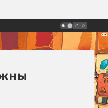
от
Фильмы по Лавкрафту. Про
Ктулху и не только
лжны