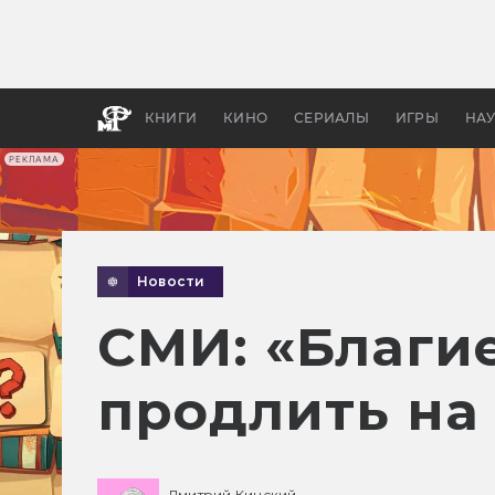
Как с
фильм
бы «В
КНИГИ
КИНО
СЕРИАЛЫ
ИГРЫ
НА
РЕКЛАМА
Новости
СМИ: «Благи
продлить на
Дмитрий Кинский