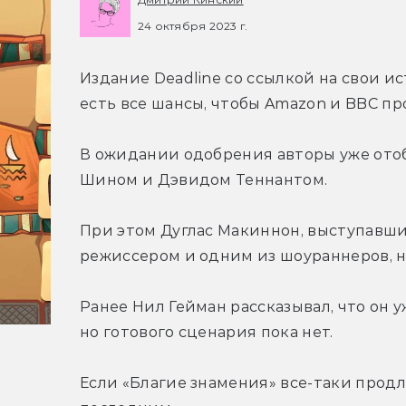
24 октября 2023 г.
Издание Deadline со ссылкой на свои и
есть все шансы, чтобы Amazon и BBC пр
В ожидании одобрения авторы уже отобр
Шином и Дэвидом Теннантом.
При этом Дуглас Макиннон, выступавш
режиссером и одним из шоураннеров, не
Ранее Нил Гейман рассказывал, что он у
но готового сценария пока нет.
Если «Благие знамения» все-таки продля