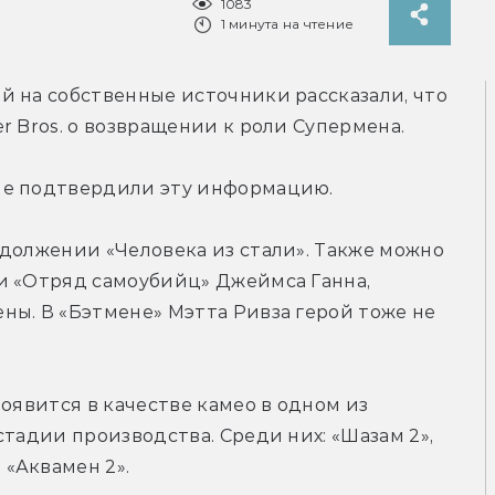
1083
1 минута на чтение
ой на собственные источники рассказали, что 
r Bros. о возвращении к роли Супермена.
не подтвердили эту информацию.
должении «Человека из стали». Также можно 
и «Отряд самоубийц» Джеймса Ганна, 
ы. В «Бэтмене» Мэтта Ривза герой тоже не 
оявится в качестве камео в одном из 
тадии производства. Среди них: «Шазам 2», 
«Аквамен 2».