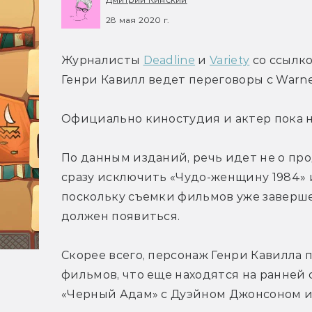
28 мая 2020 г.
Журналисты 
Deadline
 и 
Variety
 со ссылк
Генри Кавилл ведет переговоры с Warne
Официально киностудия и актер пока 
По данным изданий, речь идет не о про
сразу исключить «Чудо-женщину 1984» 
поскольку съемки фильмов уже завершен
должен появиться.
Скорее всего, персонаж Генри Кавилла п
фильмов, что еще находятся на ранней с
«Черный Адам» с Дуэйном Джонсоном и 