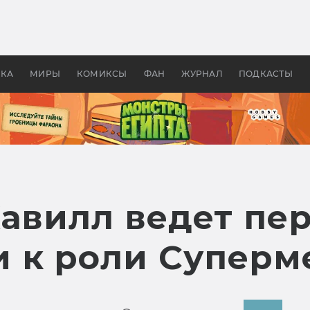
 фильмы смотреть в
Как создавались «Страшил
те 2026? В мире —
фильм, без которого не б
липсис, в России —
бы «Властелина колец»
ие комедии
УКА
МИРЫ
КОМИКСЫ
ФАН
ЖУРНАЛ
ПОДКАСТЫ
Кавилл ведет пе
 к роли Суперм