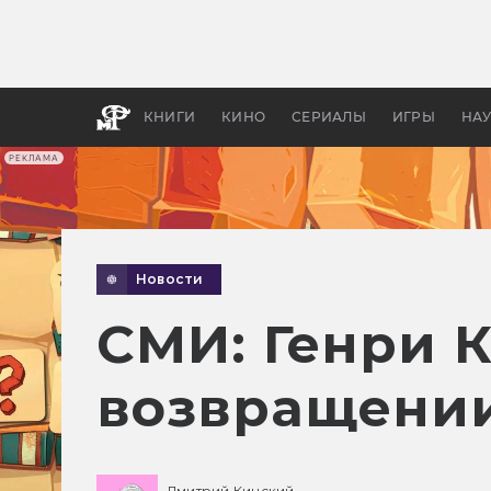
Какие
авгус
апока
детск
КНИГИ
КИНО
СЕРИАЛЫ
ИГРЫ
НА
РЕКЛАМА
Новости
СМИ: Генри 
возвращении
Дмитрий Кинский