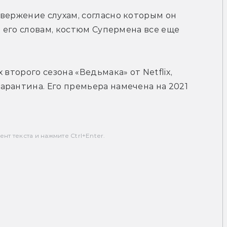
вержение слухам, согласно которым он 
о его словам, костюм Супермена все еще 
второго сезона «Ведьмака» от Netflix, 
рантина. Его премьера намечена на 2021 
т текста и нажмите Ctrl+Enter.