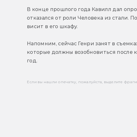
В конце прошлого года Кавилл дал опро
отказался от роли Человека из стали. П
висит в его шкафу.
Напомним, сейчас Генри занят в съемках 
которые должны возобновиться после ка
год.
Если вы нашли опечатку, пожалуйста, выделите фрагмен