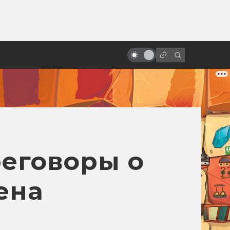
ы»:
ыло
Спойлеры! Почему не надо их
бояться
реговоры о
ена