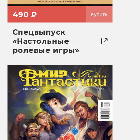
490 ₽
Купить
Спецвыпуск
«Настольные
ролевые игры»