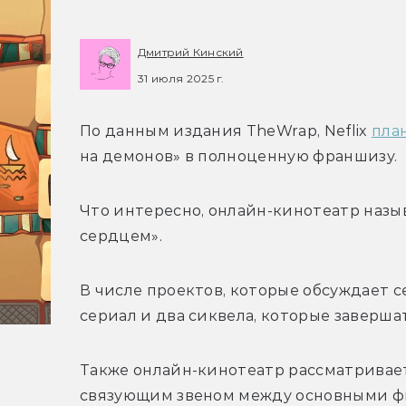
Дмитрий Кинский
31 июля 2025 г.
По данным издания TheWrap, Neflix 
пла
на демонов» в полноценную франшизу. 
Что интересно, онлайн-кинотеатр назы
сердцем».
В числе проектов, которые обсуждает се
сериал и два сиквела, которые заверш
Также онлайн-кинотеатр рассматривает
связующим звеном между основными фил