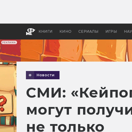
Как с
фильм
бы «В
КНИГИ
КИНО
СЕРИАЛЫ
ИГРЫ
НА
РЕКЛАМА
Новости
СМИ: «Кейпо
могут получи
не только