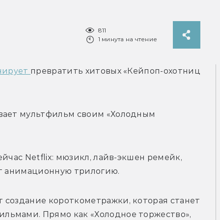
811
1 минута на чтение
нирует 
превратить хитовых «Кейпоп-охотниц 
вает мультфильм своим «Холодным 
йчас Netflix: мюзикл, лайв-экшен ремейк, 
ат анимационную трилогию. 
 создание короткометражки, которая станет 
ьмами. Прямо как «Холодное торжество», 