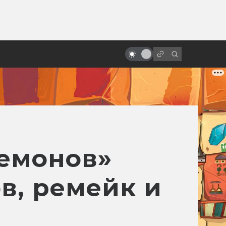
от
Докуфикшен: научно-
популярные фильмы, снятые как
реальные
демонов»
в, ремейк и