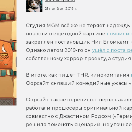
21 ноября 2019 г.
Студия MGM всё же не теряет надежды с
новости о ещё одной картине 
появилис
закреплён постановщик Нил Бломкамп («
Однако летом 2019-го он 
ушёл с поста 
собственному хоррор-проекту, а студия
В итоге, как пишет THR, кинокомпания 
Форсайт, снявший комедийные ужасы «
Форсайт также перепишет первоначаль
работали продюсеры оригинальной кар
совместно с Джастином Родсом («Терми
решила поменять сценарий, не уточняе