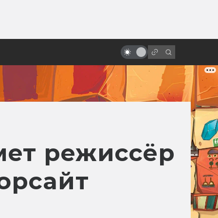
ы»:
ыло
За что мы любим кинокомпанию
A24 и её фильмы
мет режиссёр
орсайт