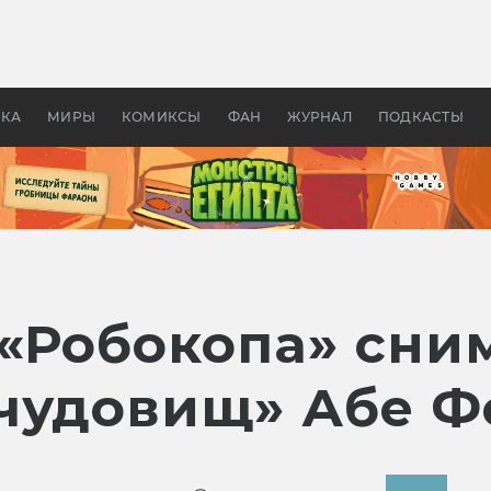
 фильмы смотреть в
Как создавались «Страшил
те 2026? В мире —
фильм, без которого не б
липсис, в России —
бы «Властелина колец»
ие комедии
УКА
МИРЫ
КОМИКСЫ
ФАН
ЖУРНАЛ
ПОДКАСТЫ
 «Робокопа» сни
чудовищ» Абе Ф