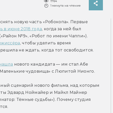
1764
1 минута на чтение
нять новую часть «Робокопа». Первые 
ь в июне 2018 года
, когда за ней был 
Район №9», «Робот по имени Чаппи»). 
режиссёра
, чтобы уделить время 
 решила не ждать, когда тот освободится.
нашла
 нового кандидата — им стал Абе 
Маленькие чудовища» с Люпитой Нионго.
ный сценарий нового фильма, над которым 
ты Эдвард Ноймайер и Майкл Майнер 
натор: Тёмные судьбы»). Почему студия 
тся.