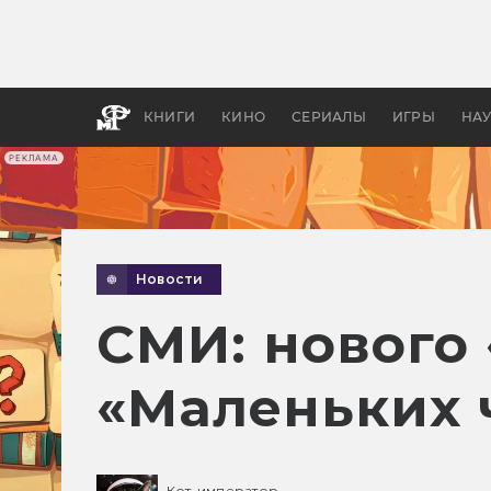
Какие
авгус
апока
детск
КНИГИ
КИНО
СЕРИАЛЫ
ИГРЫ
НА
РЕКЛАМА
Новости
СМИ: нового
«Маленьких 
Кот-император