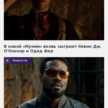
В новой «Мумии» вновь сыграют Кевин Дж.
О’Коннор и Одед Фер
Новости