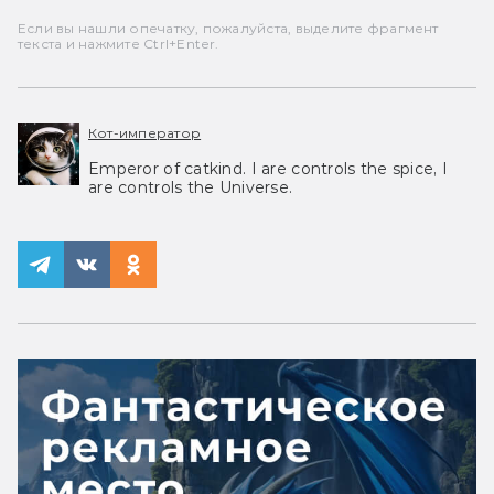
Если вы нашли опечатку, пожалуйста, выделите фрагмент
текста и нажмите Ctrl+Enter.
Кот-император
Emperor of catkind. I are controls the spice, I
are controls the Universe.