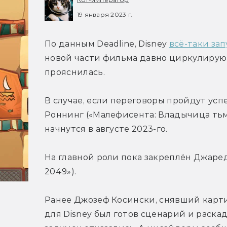
19 января 2023 г.
По данным Deadline, Disney 
всё-таки за
новой части фильма давно циркулируют 
прояснилась.
В случае, если переговоры пройдут ус
Роннинг («Малефисента: Владычица тьм
начнутся в августе 2023-го.
На главной роли пока закреплён Джаред
2049»).
Ранее Джозеф Косински, снявший картин
для Disney был готов сценарий и раскад