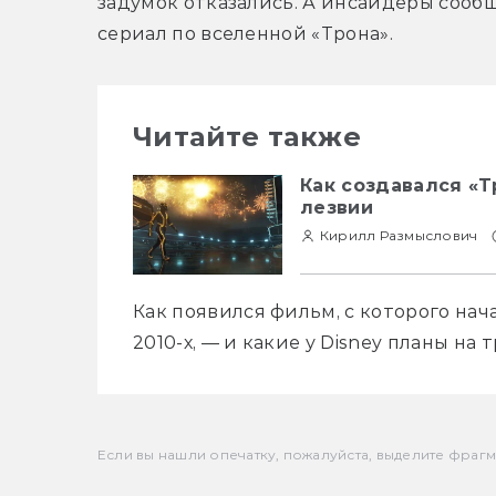
задумок отказались. А инсайдеры сообщ
сериал по вселенной «Трона».
Читайте также
Как создавался «Т
лезвии
Кирилл Размыслович
Как появился фильм, с которого нач
2010-х, — и какие у Disney планы на 
Если вы нашли опечатку, пожалуйста, выделите фрагмен