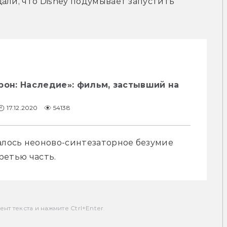
али, что Disney подумывает запустить 
рон: Наследие»: фильм, застывший на
17.12.2020
54138
алось неоново-синтезаторное безумие 
третью часть.
т текста и нажмите Ctrl+Enter.