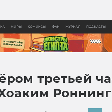
 фильмы смотреть в
Как создавались «Страшил
те 2026? В мире —
фильм, без которого не б
липсис, в России —
бы «Властелина колец»
ие комедии
УКА
МИРЫ
КОМИКСЫ
ФАН
ЖУРНАЛ
ПОДКАСТЫ
ёром третьей ча
 Хоаким Роннинг