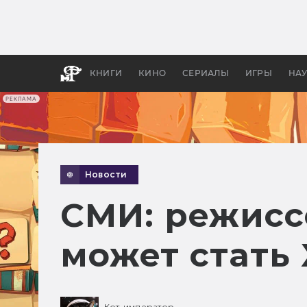
Какие
авгус
апока
детск
КНИГИ
КИНО
СЕРИАЛЫ
ИГРЫ
НА
РЕКЛАМА
Новости
СМИ: режисс
может стать
Кот-император