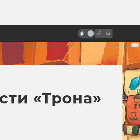
ы»:
Арт: концепты к черновой
ыло
версии IX эпизода «Звёздных
войн»
сти «Трона»