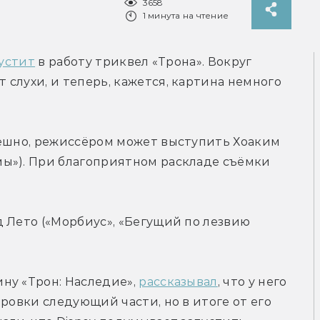
3658
1 минута на чтение
пустит
 в работу триквел «Трона». Вокруг 
слухи, и теперь, кажется, картина немного 
пешно, режиссёром может выступить Хоаким 
ы»). При благоприятном раскладе съёмки 
 Лето («Морбиус», «Бегущий по лезвию 
у «Трон: Наследие», 
рассказывал
, что у него 
ровки следующий части, но в итоге от его 