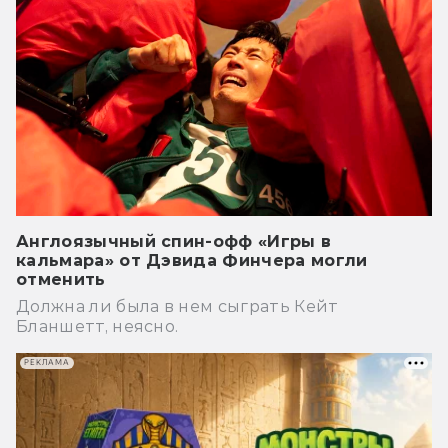
Англоязычный спин-офф «Игры в
кальмара» от Дэвида Финчера могли
отменить
Должна ли была в нем сыграть Кейт
Бланшетт, неясно.
РЕКЛАМА