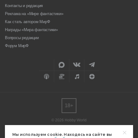
Контакты и редакция
Реклама на «Мире фантастики»
Как стать автором МирФ
Награды «Мира фантастики»
Вопросы редакции
Форум МирФ
18+
© 2026 Hobby World
Любое использование материалов допускается только с согласия
редакции.
Мы используем cookie. Находясь на сайте вы