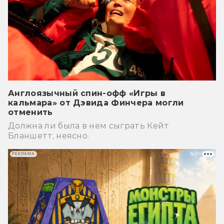
Англоязычный спин-офф «Игры в
кальмара» от Дэвида Финчера могли
отменить
Должна ли была в нем сыграть Кейт
Бланшетт, неясно.
РЕКЛАМА