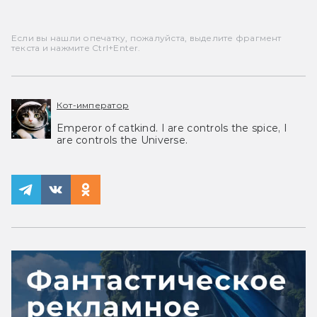
Если вы нашли опечатку, пожалуйста, выделите фрагмент
текста и нажмите Ctrl+Enter.
Кот-император
Emperor of catkind. I are controls the spice, I
are controls the Universe.