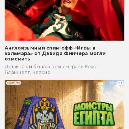
Англоязычный спин-офф «Игры в
кальмара» от Дэвида Финчера могли
отменить
Должна ли была в нем сыграть Кейт
Бланшетт, неясно.
РЕКЛАМА