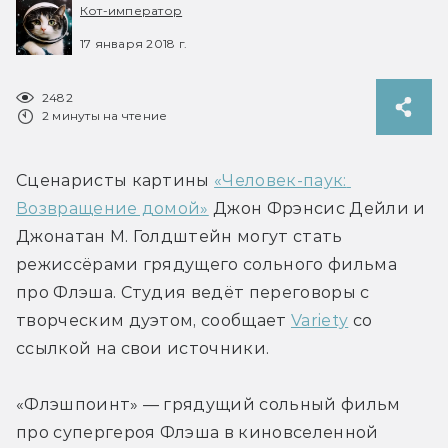
Кот-император
17 января 2018 г.
2482
2 минуты на чтение
Сценаристы картины 
«Человек-паук: 
Возвращение домой»
 Джон Фрэнсис Дейли и 
Джонатан М. Голдштейн могут стать 
режиссёрами грядущего сольного фильма 
про Флэша. Студия ведёт переговоры с 
творческим дуэтом, сообщает 
Variety
 со 
ссылкой на свои источники.
«Флэшпоинт» — грядущий сольный фильм 
про супергероя Флэша в киновселенной 