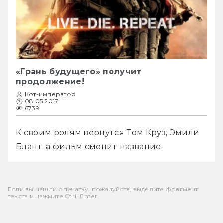
«Грань будущего» получит
продолжение!
Кот-император
08.05.2017
6739
К своим ролям вернутся Том Круз, Эмили 
Блант, а фильм сменит название.
Если вы нашли опечатку, пожалуйста, выделите фрагмент
текста и нажмите Ctrl+Enter.