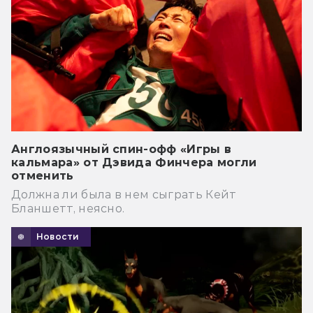
Англоязычный спин-офф «Игры в
кальмара» от Дэвида Финчера могли
отменить
Должна ли была в нем сыграть Кейт
Бланшетт, неясно.
Новости