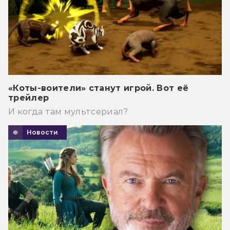
«Коты-воители» станут игрой. Вот её
трейлер
И когда там мультсериал?
Новости