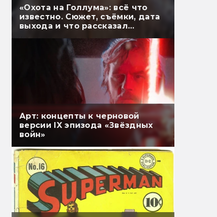
«Охота на Голлума»: всё что
известно. Сюжет, съёмки, дата
выхода и что рассказал
Гэндальф
Арт: концепты к черновой
версии IX эпизода «Звёздных
войн»