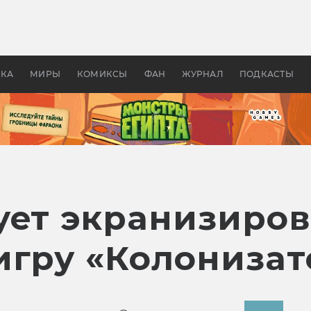
 фильмы смотреть в
Как создавались «Страшил
те 2026? В мире —
фильм, без которого не б
липсис, в России —
бы «Властелина колец»
ие комедии
УКА
МИРЫ
КОМИКСЫ
ФАН
ЖУРНАЛ
ПОДКАСТЫ
ует экранизиров
игру «Колониза