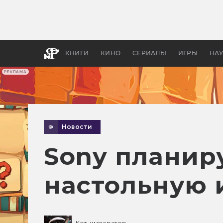
Какие
авгус
апока
детск
КНИГИ
КИНО
СЕРИАЛЫ
ИГРЫ
НА
РЕКЛАМА
Новости
Sony планир
настольную 
Кот-император