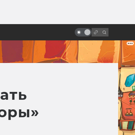
ы»:
10 удивительных научно-
ыло
фантастических мультфильмов
из Европы, которых вы,
возможно, не видели
ать
торы»