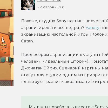
12 октября 2017 г.
Похоже, студию Sony настиг творческий
экранизировать всё подряд? 
Variety
 пи
экранизацию настольной игры «Колониза
Catan.
Продюсером экранизации выступит Гэйл
человек», «Идеальный шторм»). Помогать
Джонатан Эйрих. Сценарий картины нап
станут для студии одним из приоритет
планируют развить экранизацию игры 
Мы рады поработать вместе с Sony,