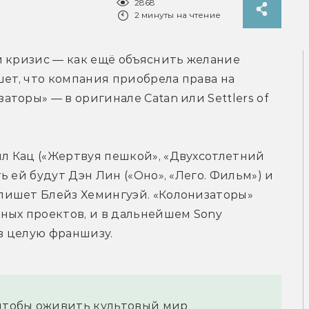
2868
2 минуты на чтение
 кризис — как ещё объяснить желание 
шет, что компания приобрела права на 
торы» — в оригинале Catan или Settlers of 
 Кац («Жертвуя пешкой», «Двухсотлетний 
 ей будут Дэн Лин («Оно», «Лего. Фильм») и 
ишет Блейз Хемингуэй. «Колонизаторы» 
ных проектов, и в дальнейшем Sony 
в целую франшизу.
 чтобы оживить культовый мир 