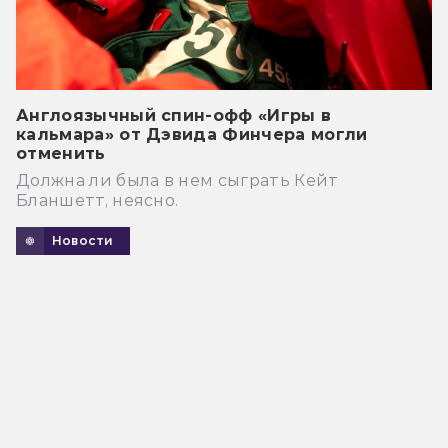
Англоязычный спин-офф «Игры в
кальмара» от Дэвида Финчера могли
отменить
Должна ли была в нем сыграть Кейт
Бланшетт, неясно.
Новости