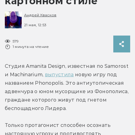
картонном стиле
Андрей Квасков
21 мая, 12:53
579
1 минута на чтение
Студия Amanita Design, известная по Samorost 
и Machinarium, 
выпустила
 новую игру под 
названием 
Phonopolis. Это
 антиутопическая 
адвенчура о юном мусорщике из 
Фонополиса
, 
граждане которого живут под гнетом 
беспощадного Лидера.
Только протагонист способен осознать 
настоящую угрозу и противостоять 