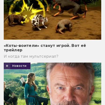
«Коты-воители» станут игрой. Вот её
трейлер
И когда там мультсериал?
Новости