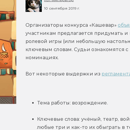
10 сентября 2019 г.
Организаторы конкурса «Кашевар» 
объя
участникам предлагается придумать и 
ролевой игры (или небольшую настольну
ключевым словам. Судьи ознакомятся с 
номинациях.
Вот некоторые выдержки из 
регламент
Тема работы: возрождение.
Ключевые слова: учёный, театр, войн
любые три и как-то их обыграть в 