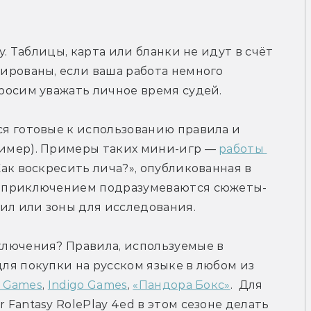
у. Таблицы, карта или бланки не идут в счёт 
ированы, если ваша работа немного 
росим уважать личное время судей.
я готовые к использованию правила и 
имер). Примеры таких мини-игр — 
работы 
 или ролевая игра «Как воскресить лича?», опубликованная в 
д приключением подразумеваются сюжеты-
ил или зоны для исследования. 
лючения? Правила, используемые в 
я покупки на русском языке в любом из 
 Games
, 
Indigo Games
, 
«Пандора Бокс»
.  Для 
Fantasy RolePlay 4ed в этом сезоне делать 