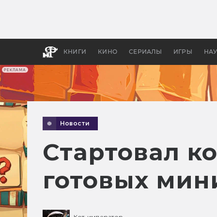
Как с
фильм
бы «В
КНИГИ
КИНО
СЕРИАЛЫ
ИГРЫ
НА
РЕКЛАМА
Новости
Стартовал к
готовых мин
Кот-император